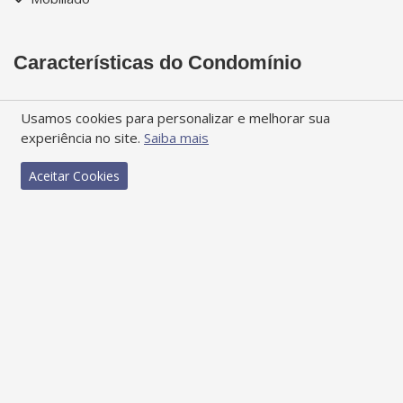
Características do Condomínio
Condomínio Fechado
Playground
Usamos cookies para personalizar e melhorar sua
Espaço Gourmet
Portaria
experiência no site.
Saiba mais
Estacionamento
Sala Fitness
Jardim
Segurança Patrimonial
Aceitar Cookies
Piscina Coletiva
Imóveis em Margaritaville Resort
Orlando