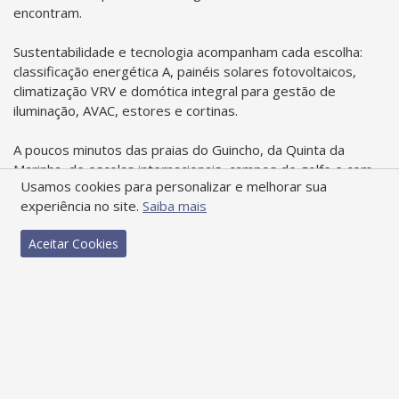
encontram.
Sustentabilidade e tecnologia acompanham cada escolha:
classificação energética A, painéis solares fotovoltaicos,
climatização VRV e domótica integral para gestão de
iluminação, AVAC, estores e cortinas.
A poucos minutos das praias do Guincho, da Quinta da
Marinha, de escolas internacionais, campos de golfe e com
Usamos cookies para personalizar e melhorar sua
acesso rápido a Lisboa e Sintra, o Fiori Cascais combina a
experiência no site.
Saiba mais
tranquilidade de Cascais com a conveniência de um estilo de
vida cosmopolita.
Aceitar Cookies
Mais do que um condomínio, o Fiori é um espaço para viver
com exclusividade.
* Estimado ano de construção final 2027
* Preços e recursos (sujeitos a alterações)
* Confirmação de disponibilidade