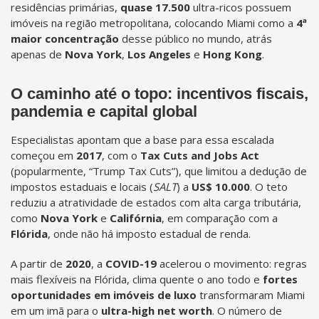
residências primárias,
quase 17.500
ultra-ricos possuem
imóveis na região metropolitana, colocando Miami como a
4ª
maior concentração
desse público no mundo, atrás
apenas de
Nova York
,
Los Angeles
e
Hong Kong
.
O caminho até o topo: incentivos fiscais,
pandemia e capital global
Especialistas apontam que a base para essa escalada
começou em
2017
, com o
Tax Cuts and Jobs Act
(popularmente, “Trump Tax Cuts”), que limitou a dedução de
impostos estaduais e locais (
SALT
) a
US$ 10.000
. O teto
reduziu a atratividade de estados com alta carga tributária,
como
Nova York
e
Califórnia
, em comparação com a
Flórida
, onde não há imposto estadual de renda.
A partir de
2020
, a
COVID-19
acelerou o movimento: regras
mais flexíveis na Flórida, clima quente o ano todo e
fortes
oportunidades em imóveis de luxo
transformaram Miami
em um imã para o
ultra-high net worth
. O número de