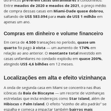
Entre
meados de 2020 e meados de 2021
, o preço médio
de compra dessas casas em
Miami-Dade
quase dobrou
,
saltando de
US$ 583.094
para
mais de US$ 1 milhão
em
apenas um ano.
Compras em dinheiro e volume financeiro
Em cerca de
4.500
transações no período,
quase um
quarto
foi pago
à vista
— um aumento de
174%
em
relação ao ano anterior. O
montante total
investido em
casas unifamiliares no condado explodiu em
quase 200%
,
atingindo
US$ 4,6 bilhões
em 12 meses.
Localizações em alta e efeito vizinhança
A onda de segunda casa em Miami se concentra nas ilhas
icônicas da
Baía de Biscayne
— um recorte de vizinhanças
estreladas que inclui endereços como
Star Island
, além de
Hibiscus
e
Palm Island
. O efeito “vizinho de alto padrão” se
espalha e começa a impactar também
bairros mais