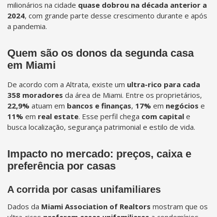
milionários na cidade
quase dobrou na década anterior a
2024
, com grande parte desse crescimento durante e após
a pandemia.
Quem são os donos da segunda casa
em Miami
De acordo com a Altrata, existe um
ultra-rico para cada
358 moradores
da área de Miami. Entre os proprietários,
22,9%
atuam em
bancos e finanças
,
17%
em
negócios
e
11%
em
real estate
. Esse perfil chega
com capital
e
busca localização, segurança patrimonial e estilo de vida.
Impacto no mercado: preços, caixa e
preferência por casas
A corrida por casas unifamiliares
Dados da
Miami Association of Realtors
mostram que os
ultra-ricos
preferem casas unifamiliares
a condomínios.