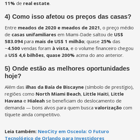
11%
de
real estate
.
4) Como isso afetou os preços das casas?
Entre
meados de 2020 e meados de 2021
, o preço médio
de
casas unifamiliares
em Miami-Dade saltou de
US$
583.094
para
mais de US$ 1 milhão
; quase
25%
das
~
4.500
vendas foram
à vista
, e o volume financeiro chegou
a
US$ 4,6 bilhões
,
quase 200%
acima do ano anterior.
5) Onde estão as melhores oportunidades
hoje?
Além das
ilhas da Baía de Biscayne
(símbolo de prestígio),
regiões como
North Miami Beach
,
Little Haiti
,
Little
Havana
e
Hialeah
se beneficiam do deslocamento de
demanda — bons alvos para quem busca
valorização
com
tíquete ainda competitivo.
Leia também:
NeoCity em Osceola: O Futuro
Tecnológico de Orlando para Investidores